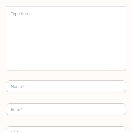
TYPE
HERE..
NAME*
EMAIL*
WEBSITE