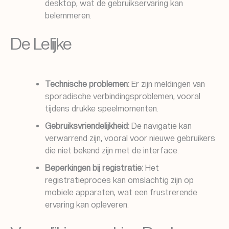
desktop, wat de gebruikservaring kan
belemmeren.
De Lelijke
Technische problemen:
Er zijn meldingen van
sporadische verbindingsproblemen, vooral
tijdens drukke speelmomenten.
Gebruiksvriendelijkheid:
De navigatie kan
verwarrend zijn, vooral voor nieuwe gebruikers
die niet bekend zijn met de interface.
Beperkingen bij registratie:
Het
registratieproces kan omslachtig zijn op
mobiele apparaten, wat een frustrerende
ervaring kan opleveren.