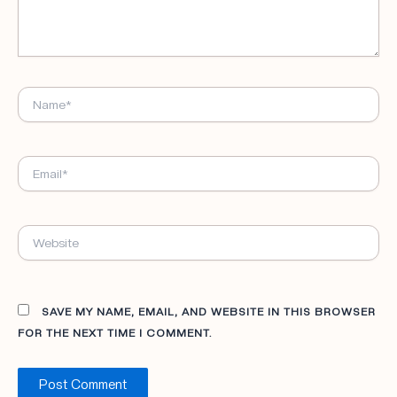
NAME*
EMAIL*
WEBSITE
SAVE MY NAME, EMAIL, AND WEBSITE IN THIS BROWSER
FOR THE NEXT TIME I COMMENT.