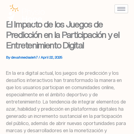
Skip
to
content
El Impacto de los Juegos de
Predicción en la Participación y el
Entretenimiento Digital
By
dev.ahmedsaleh7
/
April 22, 2025
En la era digital actual, los juegos de predicción y los
desafíos interactivos han transformado la manera en
que los usuarios participan en comunidades online,
especialmente en el ámbito deportivo y de
entretenimiento. La tendencia de integrar elementos de
azar, habilidad y predicción en plataformas digitales ha
generado un incremento sustancial en la participación
del público, además de abrir nuevas oportunidades para
marcas y desarrolladores en la monetización y