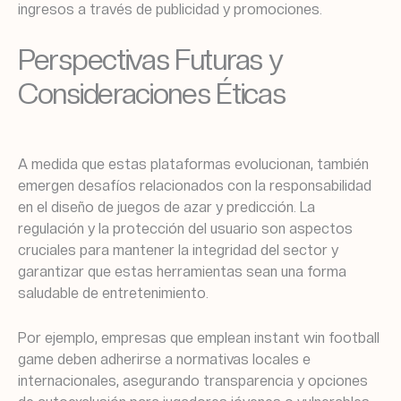
ingresos a través de publicidad y promociones.
Perspectivas Futuras y
Consideraciones Éticas
A medida que estas plataformas evolucionan, también
emergen desafíos relacionados con la responsabilidad
en el diseño de juegos de azar y predicción. La
regulación y la protección del usuario son aspectos
cruciales para mantener la integridad del sector y
garantizar que estas herramientas sean una forma
saludable de entretenimiento.
Por ejemplo, empresas que emplean instant win football
game deben adherirse a normativas locales e
internacionales, asegurando transparencia y opciones