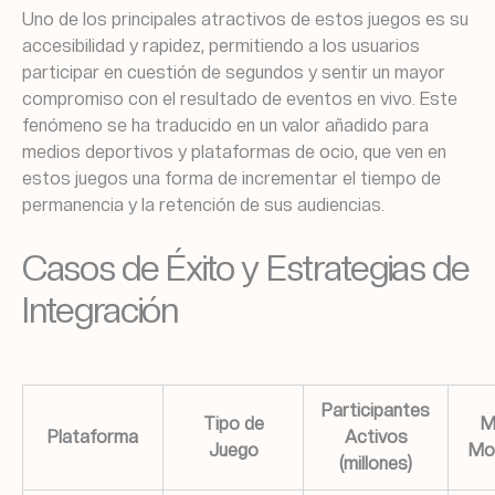
Uno de los principales atractivos de estos juegos es su
accesibilidad y rapidez, permitiendo a los usuarios
participar en cuestión de segundos y sentir un mayor
compromiso con el resultado de eventos en vivo. Este
fenómeno se ha traducido en un valor añadido para
medios deportivos y plataformas de ocio, que ven en
estos juegos una forma de incrementar el tiempo de
permanencia y la retención de sus audiencias.
Casos de Éxito y Estrategias de
Integración
Participantes
Tipo de
M
Plataforma
Activos
Juego
Mo
(millones)