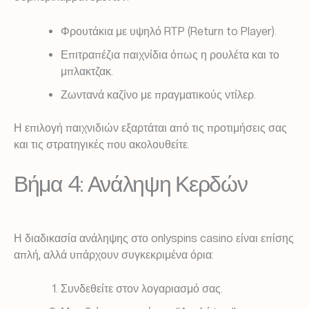
Φρουτάκια με υψηλό RTP (Return to Player).
Επιτραπέζια παιχνίδια όπως η ρουλέτα και το
μπλακτζακ.
Ζωντανά καζίνο με πραγματικούς ντίλερ.
Η επιλογή παιχνιδιών εξαρτάται από τις προτιμήσεις σας
και τις στρατηγικές που ακολουθείτε.
Βήμα 4: Ανάληψη Κερδών
Η διαδικασία ανάληψης στο onlyspins casino είναι επίσης
απλή, αλλά υπάρχουν συγκεκριμένα όρια:
Συνδεθείτε στον λογαριασμό σας.