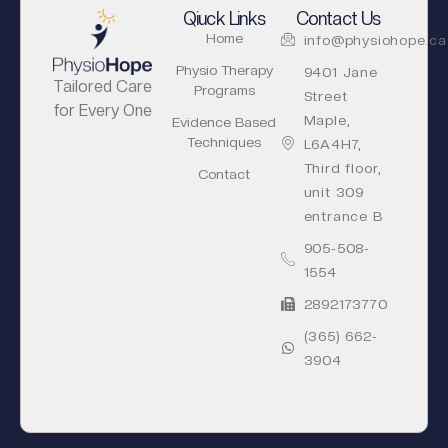
Qiuck Links
Contact Us
Home
info@physiohope.ca
Physio Therapy
9401 Jane
Tailored Care
Programs
Street
for Every One
Maple,
Evidence Based
Techniques
L6A4H7,
Third floor,
Contact
unit 309
entrance B
905-508-
1554
2892173770
(365) 662-
3904