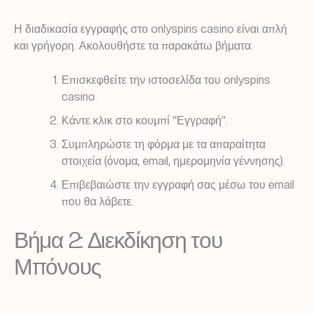
Η διαδικασία εγγραφής στο onlyspins casino είναι απλή
και γρήγορη. Ακολουθήστε τα παρακάτω βήματα:
Επισκεφθείτε την ιστοσελίδα του onlyspins
casino.
Κάντε κλικ στο κουμπί “Εγγραφή”.
Συμπληρώστε τη φόρμα με τα απαραίτητα
στοιχεία (όνομα, email, ημερομηνία γέννησης).
Επιβεβαιώστε την εγγραφή σας μέσω του email
που θα λάβετε.
Βήμα 2: Διεκδίκηση του
Μπόνους