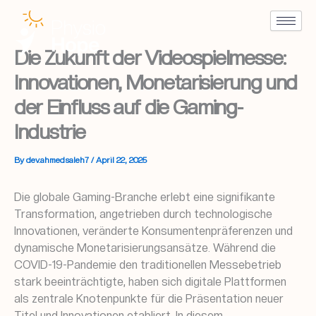
Skip
to
content
Die Zukunft der Videospielmesse:
Innovationen, Monetarisierung und
der Einfluss auf die Gaming-
Industrie
By
dev.ahmedsaleh7
/
April 22, 2025
Die globale Gaming-Branche erlebt eine signifikante
Transformation, angetrieben durch technologische
Innovationen, veränderte Konsumentenpräferenzen und
dynamische Monetarisierungsansätze. Während die
COVID-19-Pandemie den traditionellen Messebetrieb
stark beeinträchtigte, haben sich digitale Plattformen
als zentrale Knotenpunkte für die Präsentation neuer
Titel und Innovationen etabliert. In diesem