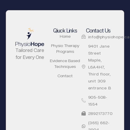
Qiuck Links
Contact Us
Home
info@physiohope.ca
Physio Therapy
9401 Jane
Tailored Care
Programs
Street
for Every One
Maple,
Evidence Based
Techniques
L6A4H7,
Third floor,
Contact
unit 309
entrance B
905-508-
1554
2892173770
(365) 662-
3904