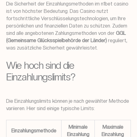
Die Sicherheit der Einzahlungsmethoden im n1bet casino
ist von höchster Bedeutung. Das Casino nutzt
fortschrittliche Verschlüsselungstechnologien, um Ihre
persönlichen und finanziellen Daten zu schützen. Zudem
sind alle angebotenen Zahlungsmethoden von der
GGL
(Gemeinsame Glücksspielbehörde der Länder)
reguliert,
was zusätzliche Sicherheit gewährleistet.
Wie hoch sind die
Einzahlungslimits?
Die Einzahlungslimits können je nach gewählter Methode
variieren. Hier sind einige typische Limits:
Minimale
Maximale
Einzahlungsmethode
Einzahlung
Einzahlung