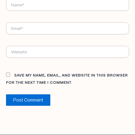
NAME*
EMAIL*
WEBSITE
SAVE MY NAME, EMAIL, AND WEBSITE IN THIS BROWSER
FOR THE NEXT TIME I COMMENT.