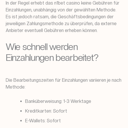
In der Regel erhebt das n1bet casino keine Gebühren für
Einzahlungen, unabhängig von der gewählten Methode.
Es ist jedoch ratsam, die Geschäftsbedingungen der
jeweiligen Zahlungsmethode zu überprüfen, da externe
Anbieter eventuell Gebühren erheben können.
Wie schnell werden
Einzahlungen bearbeitet?
Die Bearbeitungszeiten für Einzahlungen variieren je nach
Methode:
Banküberweisung: 1-3 Werktage
Kreditkarten: Sofort
E-Wallets: Sofort