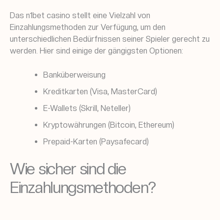
Das n1bet casino stellt eine Vielzahl von
Einzahlungsmethoden zur Verfügung, um den
unterschiedlichen Bedürfnissen seiner Spieler gerecht zu
werden. Hier sind einige der gängigsten Optionen:
Banküberweisung
Kreditkarten (Visa, MasterCard)
E-Wallets (Skrill, Neteller)
Kryptowährungen (Bitcoin, Ethereum)
Prepaid-Karten (Paysafecard)
Wie sicher sind die
Einzahlungsmethoden?