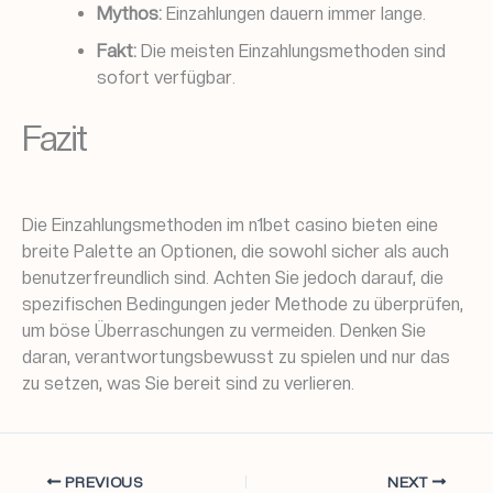
Mythos:
Einzahlungen dauern immer lange.
Fakt:
Die meisten Einzahlungsmethoden sind
sofort verfügbar.
Fazit
Die Einzahlungsmethoden im n1bet casino bieten eine
breite Palette an Optionen, die sowohl sicher als auch
benutzerfreundlich sind. Achten Sie jedoch darauf, die
spezifischen Bedingungen jeder Methode zu überprüfen,
um böse Überraschungen zu vermeiden. Denken Sie
daran, verantwortungsbewusst zu spielen und nur das
zu setzen, was Sie bereit sind zu verlieren.
PREVIOUS
NEXT