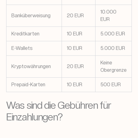
10.000
Banküberweisung
20 EUR
EUR
Kreditkarten
10 EUR
5.000 EUR
E-Wallets
10 EUR
5.000 EUR
Keine
Kryptowährungen
20 EUR
Obergrenze
Prepaid-Karten
10 EUR
500 EUR
Was sind die Gebühren für
Einzahlungen?