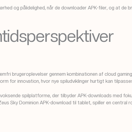
ikkerhed og pålidelighed, når de downloader APK-filer, og at 
mtidsperspektiver
blemfri brugeroplevelser gennem kombinationen af cloud gaming
atform for innovation, hvor nye spiludviklinger hurtigt kan tilpass
 voksende spilplatforme, der tilbyder APK-downloads med foku
eus Sky Dominion APK-download til tablet, spiller en central rol