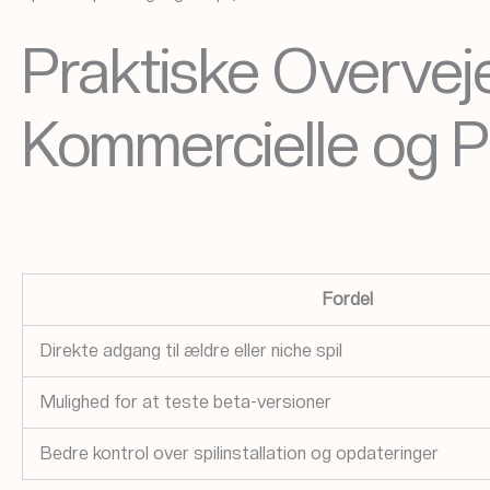
Praktiske Overvej
Kommercielle og P
Fordel
Direkte adgang til ældre eller niche spil
Mulighed for at teste beta-versioner
Bedre kontrol over spilinstallation og opdateringer