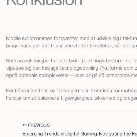
Mobile spilstrømmen fortsætter med at udvikle sig i takt m
brugerbase gør det til den ubestridte frontløber, når det g
Som brancheekspert er det tydeligt, at nøglefaktorer for suc
tilpasse sig den hastige teknologiudvikling. Platforme som 
opnå optimale spiloplevelser – uden at gå på kompromis med 
For både industrien og forbrugerne er fremtiden for mobil g
handler om at balancere tilgængelighed, sikkerhed og bruger
PREVIOUS