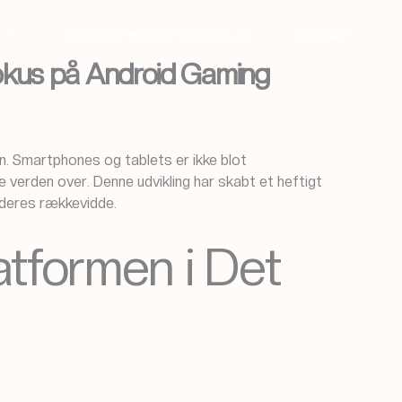
S
EVIDENCE BASED TECHNIQUES
CONTACT
 Fokus på Android Gaming
n. Smartphones og tablets er ikke blot
e verden over. Denne udvikling har skabt et heftigt
 deres rækkevidde.
tformen i Det