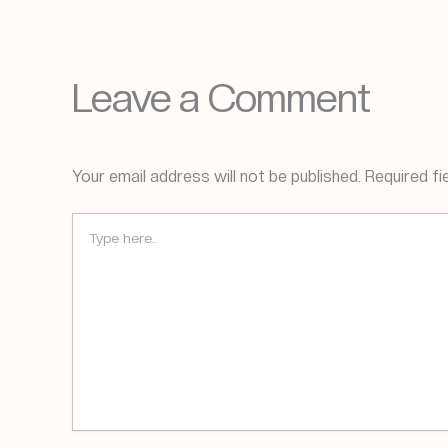
Leave a Comment
Your email address will not be published.
Required fi
TYPE
HERE..