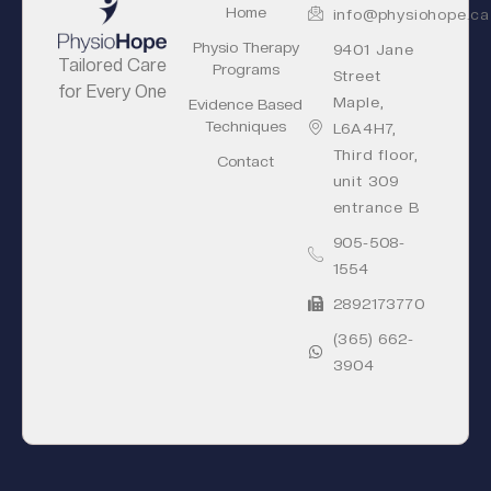
Home
info@physiohope.ca
Physio Therapy
9401 Jane
Tailored Care
Programs
Street
for Every One
Maple,
Evidence Based
Techniques
L6A4H7,
Third floor,
Contact
unit 309
entrance B
905-508-
1554
2892173770
(365) 662-
3904