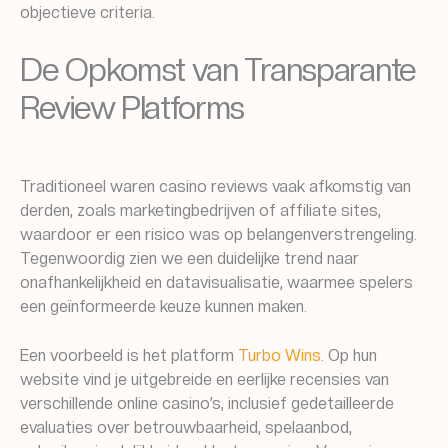
objectieve criteria.
De Opkomst van Transparante
Review Platforms
Traditioneel waren casino reviews vaak afkomstig van
derden, zoals marketingbedrijven of affiliate sites,
waardoor er een risico was op belangenverstrengeling.
Tegenwoordig zien we een duidelijke trend naar
onafhankelijkheid en datavisualisatie, waarmee spelers
een geïnformeerde keuze kunnen maken.
Een voorbeeld is het platform
Turbo Wins
. Op hun
website vind je uitgebreide en eerlijke recensies van
verschillende online casino’s, inclusief gedetailleerde
evaluaties over betrouwbaarheid, spelaanbod,