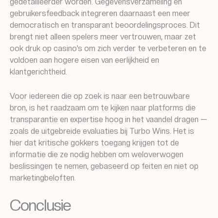
gedetailleerder worden. Gegevensverzameling en
gebruikersfeedback integreren daarnaast een meer
democratisch en transparant beoordelingsproces. Dit
brengt niet alleen spelers meer vertrouwen, maar zet
ook druk op casino’s om zich verder te verbeteren en te
voldoen aan hogere eisen van eerlijkheid en
klantgerichtheid.
Voor iedereen die op zoek is naar een betrouwbare
bron, is het raadzaam om te kijken naar platforms die
transparantie en expertise hoog in het vaandel dragen —
zoals de uitgebreide evaluaties bij Turbo Wins. Het is
hier dat kritische gokkers toegang krijgen tot de
informatie die ze nodig hebben om weloverwogen
beslissingen te nemen, gebaseerd op feiten en niet op
marketingbeloften.
Conclusie