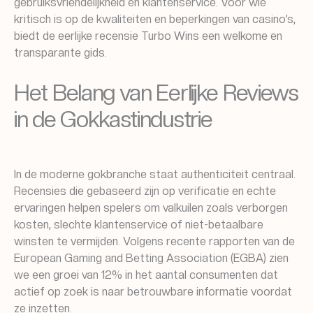
gebruiksvriendelijkheid en klantenservice. Voor wie
kritisch is op de kwaliteiten en beperkingen van casino’s,
biedt de eerlijke recensie Turbo Wins een welkome en
transparante gids.
Het Belang van Eerlijke Reviews
in de Gokkastindustrie
In de moderne gokbranche staat authenticiteit centraal.
Recensies die gebaseerd zijn op verificatie en echte
ervaringen helpen spelers om valkuilen zoals verborgen
kosten, slechte klantenservice of niet-betaalbare
winsten te vermijden. Volgens recente rapporten van de
European Gaming and Betting Association (EGBA) zien
we een groei van 12% in het aantal consumenten dat
actief op zoek is naar betrouwbare informatie voordat
ze inzetten.