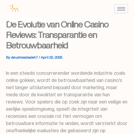
Skip
to
content
De Evolutie van Online Casino
Reviews: Transparantie en
Betrouwbaarheid
By
dev.ahmedsaleh7
/
April 22, 2025
In een steeds concurrerender wordende industrie zoals
online gokken, wordt de betrouwbaarheid van casino’s
niet langer uitsluitend bepaald door marketing, maar
mede door de kwaliteit en transparantie van hun
reviews. Voor spelers die op zoek zijn naar een veilige en
eerlijke speelomgeving, speelt de integriteit van
recensies een cruciale rol. Het vermogen om
betrouwbare informatie te vinden, wordt versterkt door
onafhankelijke evaluaties die gebaseerd zijn op