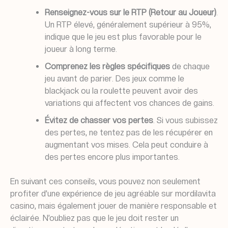
Renseignez-vous sur le RTP (Retour au Joueur)
.
Un RTP élevé, généralement supérieur à 95%,
indique que le jeu est plus favorable pour le
joueur à long terme.
Comprenez les règles spécifiques
de chaque
jeu avant de parier. Des jeux comme le
blackjack ou la roulette peuvent avoir des
variations qui affectent vos chances de gains.
Évitez de chasser vos pertes
. Si vous subissez
des pertes, ne tentez pas de les récupérer en
augmentant vos mises. Cela peut conduire à
des pertes encore plus importantes.
En suivant ces conseils, vous pouvez non seulement
profiter d’une expérience de jeu agréable sur mordilavita
casino, mais également jouer de manière responsable et
éclairée. N’oubliez pas que le jeu doit rester un