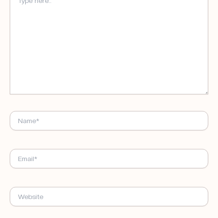
HERE..
NAME*
EMAIL*
WEBSITE