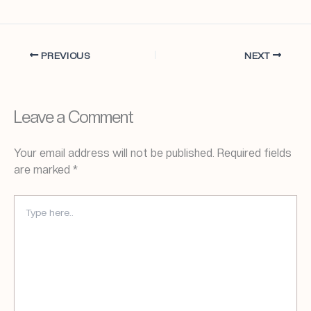
PREVIOUS
NEXT
Leave a Comment
Your email address will not be published.
Required fields
are marked
*
TYPE
HERE..