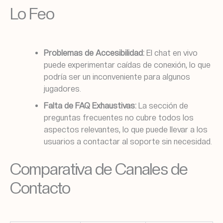
Lo Feo
Problemas de Accesibilidad:
El chat en vivo
puede experimentar caídas de conexión, lo que
podría ser un inconveniente para algunos
jugadores.
Falta de FAQ Exhaustivas:
La sección de
preguntas frecuentes no cubre todos los
aspectos relevantes, lo que puede llevar a los
usuarios a contactar al soporte sin necesidad.
Comparativa de Canales de
Contacto