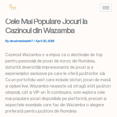
Skip
to
content
Cele Mai Populare Jocuri la
Cazinoul din Wazamba
By
dev.ahmedsaleh7
/
April 22, 2025
Cazinoul Wazamba s-a impus ca o destinație de top
pentru pasionații de jocuri de noroc din România,
datorită diversității impresionante de jocuri și a
experiențelor exclusive pe care le oferă jucătorilor săi.
Cu un portofoliu vast care include sloturi, jocuri de masă
și opțiuni live, Wazamba reușește să atragă atât jucători
obișnuiți, cât și VIP-uri. În continuare, vom explora cele
mai populare jocuri disponibile pe platformă, precum și
aspectele esențiale care fac din Wazamba o alegere
preferată pentru jucătorii din România.