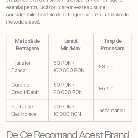
esențial pentru jucătorii care investesc sume
considerabile. Limitele de retragere variază în funcție de
metoda aleasă:
Metodă de
Limită
Timp de
Retragere
Min./Max.
Procesare
Transfer
50 RON /
1-3 zile
Bancar
100.000 RON
Card de
50 RON /
1-5 zile
Credit/Debit
20.000 RON
Portofele
20 RON /
Instantaneu
Electronice
10.000 RON
De Ce Recomand Acest Brand