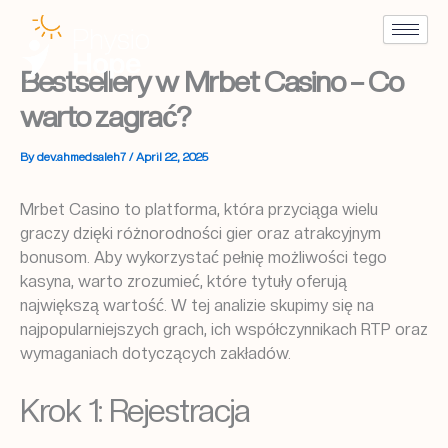
Skip
to
content
Bestsellery w Mrbet Casino – Co
warto zagrać?
By
dev.ahmedsaleh7
/
April 22, 2025
Mrbet Casino to platforma, która przyciąga wielu
graczy dzięki różnorodności gier oraz atrakcyjnym
bonusom. Aby wykorzystać pełnię możliwości tego
kasyna, warto zrozumieć, które tytuły oferują
największą wartość. W tej analizie skupimy się na
najpopularniejszych grach, ich współczynnikach RTP oraz
wymaganiach dotyczących zakładów.
Krok 1: Rejestracja