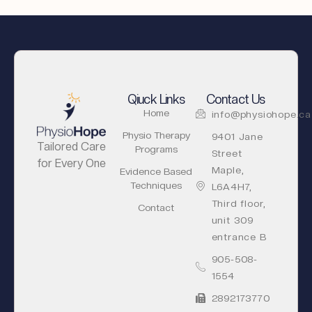
Qiuck Links
Contact Us
Home
info@physiohope.ca
Physio Therapy
9401 Jane
Tailored Care
Programs
Street
for Every One
Maple,
Evidence Based
Techniques
L6A4H7,
Third floor,
Contact
unit 309
entrance B
905-508-
1554
2892173770