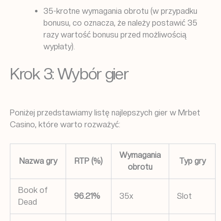
35-krotne wymagania obrotu (w przypadku
bonusu, co oznacza, że należy postawić 35
razy wartość bonusu przed możliwością
wypłaty).
Krok 3: Wybór gier
Poniżej przedstawiamy listę najlepszych gier w Mrbet
Casino, które warto rozważyć:
Wymagania
Nazwa gry
RTP (%)
Typ gry
obrotu
Book of
96.21%
35x
Slot
Dead