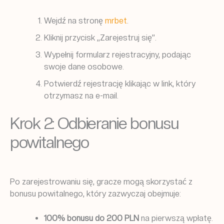
Wejdź na stronę
mrbet
.
Kliknij przycisk „Zarejestruj się”.
Wypełnij formularz rejestracyjny, podając
swoje dane osobowe.
Potwierdź rejestrację klikając w link, który
otrzymasz na e-mail.
Krok 2: Odbieranie bonusu
powitalnego
Po zarejestrowaniu się, gracze mogą skorzystać z
bonusu powitalnego, który zazwyczaj obejmuje:
100% bonusu do 200 PLN
na pierwszą wpłatę.