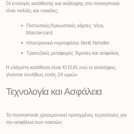
Οι επιλογές κατάθεσης και ανάληψης στο moneymask
είναι πολλές και ποικίλες:
Πιστωτικές/Χρεωστικές κάρτες: Visa,
Mastercard.
Ηλεκτρονικά πορτοφόλια: Skrill, Neteller.
Τραπεζικές μεταφορές: Άμεσες και ασφαλείς.
Η ελάχιστη κατάθεση είναι 10 EUR, ενώ οι αναλήψεις
γίνονται συνήθως εντός 24 ωρών.
Τεχνολογία και Ασφάλεια
Το moneymask χρησιμοποιεί προηγμένες τεχνολογίες για
την ασφάλεια των παικτών: