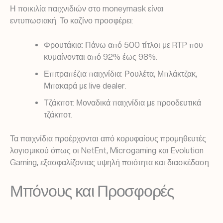
Η ποικιλία παιχνιδιών στο moneymask είναι
εντυπωσιακή. Το καζίνο προσφέρει:
Φρουτάκια: Πάνω από 500 τίτλοι με RTP που
κυμαίνονται από 92% έως 98%.
Επιτραπέζια παιχνίδια: Ρουλέτα, Μπλάκτζακ,
Μπακαρά με live dealer.
Τζάκποτ: Μοναδικά παιχνίδια με προοδευτικά
τζάκποτ.
Τα παιχνίδια προέρχονται από κορυφαίους προμηθευτές
λογισμικού όπως οι NetEnt, Microgaming και Evolution
Gaming, εξασφαλίζοντας υψηλή ποιότητα και διασκέδαση.
Μπόνους και Προσφορές