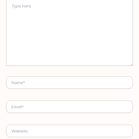
TYPE
HERE..
NAME*
EMAIL*
WEBSITE