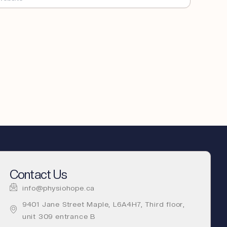
Contact Us
info@physiohope.ca
9401 Jane Street Maple, L6A4H7, Third floor,
unit 309 entrance B