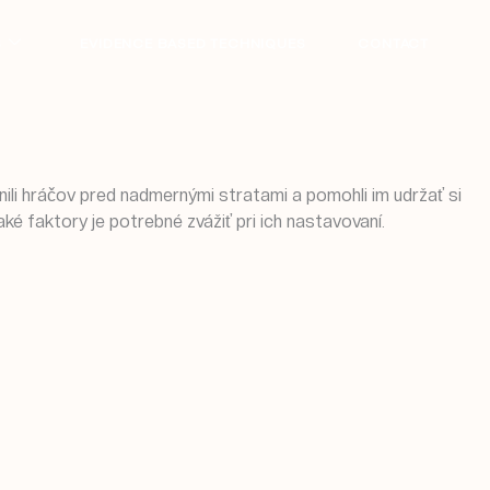
S
EVIDENCE BASED TECHNIQUES
CONTACT
nili hráčov pred nadmernými stratami a pomohli im udržať si
ké faktory je potrebné zvážiť pri ich nastavovaní.