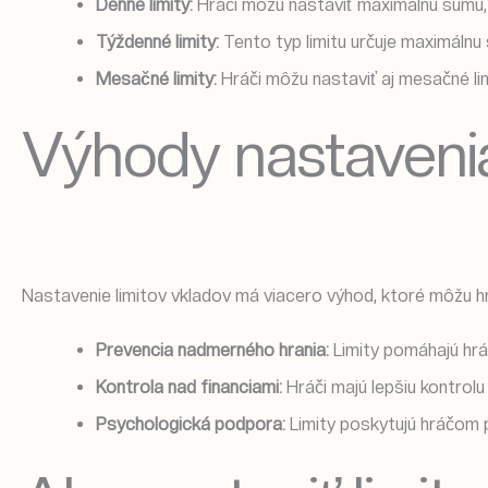
Denne limity:
Hráči môžu nastaviť maximálnu sumu, k
Týždenné limity:
Tento typ limitu určuje maximálnu
Mesačné limity:
Hráči môžu nastaviť aj mesačné lim
Výhody nastavenia
Nastavenie limitov vkladov má viacero výhod, ktoré môžu 
Prevencia nadmerného hrania:
Limity pomáhajú hr
Kontrola nad financiami:
Hráči majú lepšiu kontrol
Psychologická podpora:
Limity poskytujú hráčom po