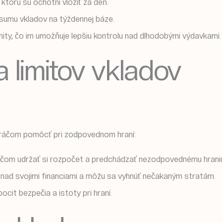
torú sú ochotní vložiť za deň.
 sumu vkladov na týždennej báze.
ity, čo im umožňuje lepšiu kontrolu nad dlhodobými výdavkami.
 limitov vkladov
hráčom pomôcť pri zodpovednom hraní:
áčom udržať si rozpočet a predchádzať nezodpovednému hrani
u nad svojimi financiami a môžu sa vyhnúť nečakaným stratám.
cit bezpečia a istoty pri hraní.