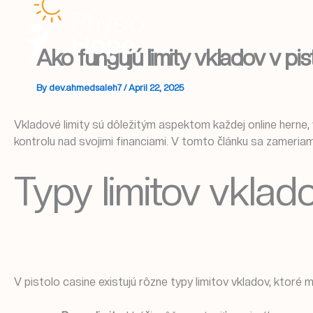
Skip
to
content
Ako fungujú limity vkladov v pis
By
dev.ahmedsaleh7
/
April 22, 2025
Vkladové limity sú dôležitým aspektom každej online herne,
kontrolu nad svojimi financiami. V tomto článku sa zameriame
Typy limitov vklad
V pistolo casine existujú rôzne typy limitov vkladov, ktoré m