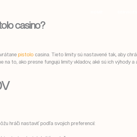
HOME
SERVICE
tolo casino?
 vrátane
pistolo
casina. Tieto limity sú nastavené tak, aby chrá
 na to, ako presne fungujú limity vkladov, aké sú ich výhody a a
ov
ôžu hráči nastaviť podľa svojich preferencií: