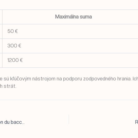
Maximálna suma
50 €
300 €
1200 €
ne sú kľúčovým nástrojom na podporu zodpovedného hrania. Ich
h strát.
Impact des innovations technologiques sur l’évolution du baccarat en ligne
R