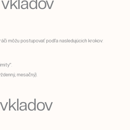
y vkladov
Hráči môžu postupovať podľa nasledujúcich krokov:
mity”.
týždenný, mesačný).
 vkladov