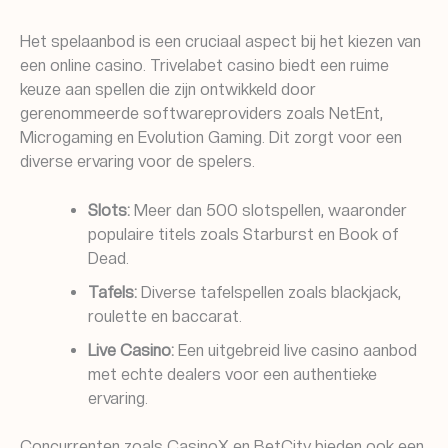
Het spelaanbod is een cruciaal aspect bij het kiezen van
een online casino. Trivelabet casino biedt een ruime
keuze aan spellen die zijn ontwikkeld door
gerenommeerde softwareproviders zoals NetEnt,
Microgaming en Evolution Gaming. Dit zorgt voor een
diverse ervaring voor de spelers.
Slots:
Meer dan 500 slotspellen, waaronder
populaire titels zoals Starburst en Book of
Dead.
Tafels:
Diverse tafelspellen zoals blackjack,
roulette en baccarat.
Live Casino:
Een uitgebreid live casino aanbod
met echte dealers voor een authentieke
ervaring.
Concurrenten zoals CasinoX en BetCity bieden ook een