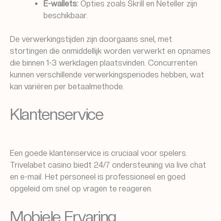
E-wallets:
Opties zoals Skrill en Neteller zijn
beschikbaar.
De verwerkingstijden zijn doorgaans snel, met
stortingen die onmiddellijk worden verwerkt en opnames
die binnen 1-3 werkdagen plaatsvinden. Concurrenten
kunnen verschillende verwerkingsperiodes hebben, wat
kan variëren per betaalmethode.
Klantenservice
Een goede klantenservice is cruciaal voor spelers.
Trivelabet casino biedt 24/7 ondersteuning via live chat
en e-mail. Het personeel is professioneel en goed
opgeleid om snel op vragen te reageren.
Mobiele Ervaring