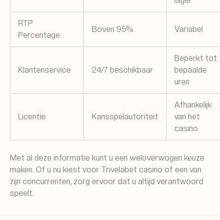
lager
RTP
Boven 95%
Variabel
Percentage
Beperkt tot
Klantenservice
24/7 beschikbaar
bepaalde
uren
Afhankelijk
Licentie
Kansspelautoriteit
van het
casino
Met al deze informatie kunt u een weloverwogen keuze
maken. Of u nu kiest voor Trivelabet casino of een van
zijn concurrenten, zorg ervoor dat u altijd verantwoord
speelt.