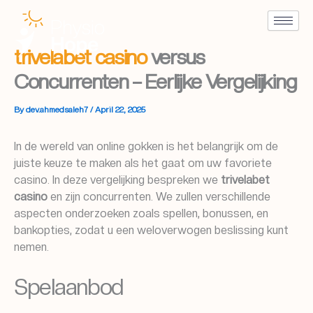
Skip
to
content
trivelabet casino
versus
Concurrenten – Eerlijke Vergelijking
By
dev.ahmedsaleh7
/
April 22, 2025
In de wereld van online gokken is het belangrijk om de
juiste keuze te maken als het gaat om uw favoriete
casino. In deze vergelijking bespreken we
trivelabet
casino
en zijn concurrenten. We zullen verschillende
aspecten onderzoeken zoals spellen, bonussen, en
bankopties, zodat u een weloverwogen beslissing kunt
nemen.
Spelaanbod