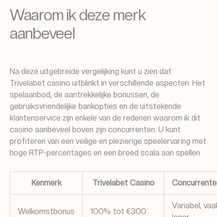
Waarom ik deze merk
aanbeveel
Na deze uitgebreide vergelijking kunt u zien dat
Trivelabet casino uitblinkt in verschillende aspecten. Het
spelaanbod, de aantrekkelijke bonussen, de
gebruiksvriendelijke bankopties en de uitstekende
klantenservice zijn enkele van de redenen waarom ik dit
casino aanbeveel boven zijn concurrenten. U kunt
profiteren van een veilige en plezierige speelervaring met
hoge RTP-percentages en een breed scala aan spellen.
Kenmerk
Trivelabet Casino
Concurrente
Variabel, vaa
Welkomstbonus
100% tot €300