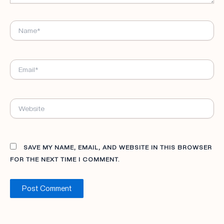
NAME*
EMAIL*
WEBSITE
SAVE MY NAME, EMAIL, AND WEBSITE IN THIS BROWSER
FOR THE NEXT TIME I COMMENT.