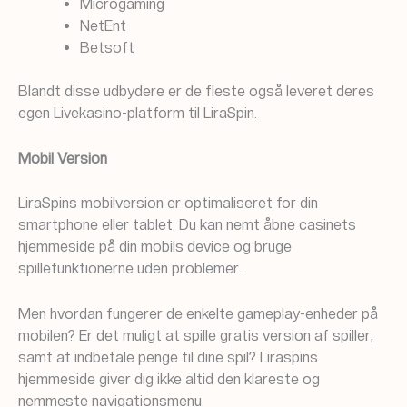
Microgaming
NetEnt
Betsoft
Blandt disse udbydere er de fleste også leveret deres
egen Livekasino-platform til LiraSpin.
Mobil Version
LiraSpins mobilversion er optimaliseret for din
smartphone eller tablet. Du kan nemt åbne casinets
hjemmeside på din mobils device og bruge
spillefunktionerne uden problemer.
Men hvordan fungerer de enkelte gameplay-enheder på
mobilen? Er det muligt at spille gratis version af spiller,
samt at indbetale penge til dine spil? Liraspins
hjemmeside giver dig ikke altid den klareste og
nemmeste navigationsmenu.