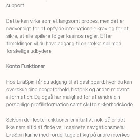
support.
Dette kan virke som et langsomt proces, men det er
nødvendigt for at opfylde internationale krav og for at
sikre, at alle spillere følger kasinos regler. Efter
tilmeldingen vil du have adgang til en række spil med
forskellige udbydere.
Konto Funktioner
Hos LiraSpin får du adgang til et dashboard, hvor du kan
overskue dine pengeforhold, historik og anden relevant
information. Du også har mulighed for at ændre din
personlige profilinformation samt skifte sikkerhedskode.
Selvom de fleste funktioner er intuitivt nok, så er det
ikke nem altid at finde vej i casinets navigationsmenu.
LiraSpin kunne med fordel tage et kig på andre mærkes