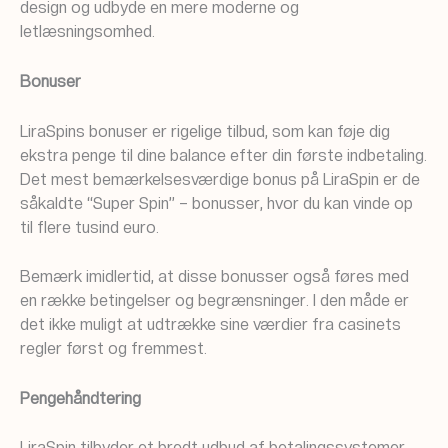
design og udbyde en mere moderne og
letlæsningsomhed.
Bonuser
LiraSpins bonuser er rigelige tilbud, som kan føje dig
ekstra penge til dine balance efter din første indbetaling.
Det mest bemærkelsesværdige bonus på LiraSpin er de
såkaldte “Super Spin” – bonusser, hvor du kan vinde op
til flere tusind euro.
Bemærk imidlertid, at disse bonusser også føres med
en række betingelser og begrænsninger. I den måde er
det ikke muligt at udtrække sine værdier fra casinets
regler først og fremmest.
Pengehåndtering
LiraSpin tilbyder et bredt udbud af betalingssystemer,