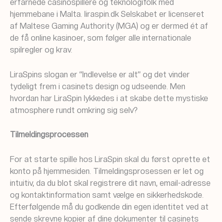
erfarnede casinospillere og teknologifolk med
hjemmebane i Malta. liraspin.dk Selskabet er licenseret
af Maltese Gaming Authority (MGA) og er dermed ét af
de få online kasinoer, som følger alle internationale
spilregler og krav.
LiraSpins slogan er “Indlevelse er alt” og det vinder
tydeligt frem i casinets design og udseende. Men
hvordan har LiraSpin lykkedes i at skabe dette mystiske
atmosphere rundt omkring sig selv?
Tilmeldingsprocessen
For at starte spille hos LiraSpin skal du først oprette et
konto på hjemmesiden. Tilmeldingsprosessen er let og
intuitiv, da du blot skal registrere dit navn, email-adresse
og kontaktinformation samt vælge en sikkerhedskode.
Efterfølgende må du godkende din egen identitet ved at
sende skrevne kopier af dine dokumenter til casinets