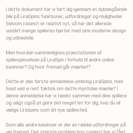
I dette dokument har vi ført dig igennem et dybdegående
blik på LiraSpins funktioner, udfordringer og muligheder.
Selvom casinot er relativt nyt, så har det allerede
vundet mange spilleres hjerter med sine moderne design
og udseende.
Men hvordan sammenlignes præstationen af
spilleoplevelsen på LiraSpin i forhold til andre online
kasinoer? Og hvor fremad går mærket?
Dette er den første anmeldelse omkring LiraSpins, men
hvad ved vi rent faktisk om dette mystiske mærke? I
denne anmeldelse har vi tænkt sammen med dine spillere
og valgt også at gøre det meget let for dig, hvis du vil
vælge Liraspins som dit nye spillested.
Som alle andre kasinoer er der en række udfordringer på
vej fremad. Det største problem hos casinot har vi fået