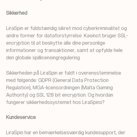
Sikkerhed
LiraSpin er fuldstændig sikret mod cyberkriminalitet og
andre former for dataforstyrrelse. Kasinot bruger SSL-
encryption til at beskytte alle dine personlige
informationer og transaktioner, samt at opfylde hele
den globale spillicensingregulering.
Sikkerheden på LiraSpin er fuldt i overensstemmelse
med følgende: GDPR (General Data Protection
Regulation), MGA-licensordningen (Malta Gaming
Authority) og SSL 128 bit encryption. Og hvordan
fungerer sikkerhedssystemet hos LiraSpins?
Kundeservice
LiraSpin har en bemærkelsesværdig kundesupport, der