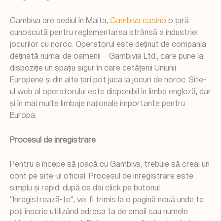
Gambiva are sediul în Malta,
Gambiva casino
o țară
cunoscută pentru reglementarea strânsă a industriei
jocurilor cu noroc. Operatorul este deținut de compania
deținată numai de oamenii – Gambivia Ltd., care pune la
dispoziție un spațiu sigur în care cetățenii Uniunii
Europene și din alte țari pot juca la jocuri de noroc. Site-
ul web al operatorului este disponibil în limba engleză, dar
și în mai multe limbaje naționale importante pentru
Europa.
Procesul de inregistrare
Pentru a începe să joacă cu Gambiva, trebuie să creai un
cont pe site-ul oficial. Procesul de inregistrare este
simplu și rapid: după ce dai click pe butonul
“Inregistrează-te”, vei fi trimis la o pagină nouă unde te
poți înscrie utilizând adresa ta de email sau numele