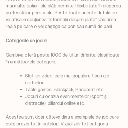
mai multe opțiuni ale plății permite flexibilitate în alegerea
preferințelor personale. Peste toate aceste detalii, se
va afișa în secțiunea “Informații despre plată” valoarea
reală pe care o vei câștiga ca bon sau sumă de bani.
Categoriile de jocuri
Gambiva oferă peste 1000 de titluri diferite, clasificate
în următoarele categorii:
Slot-uri video: cele mai populare tipuri ale
sloturilor
Table games: Blackjack, Baccarat etc.
Jocuri cu ocazia evenimentelor (sport și
distracție): biliardul online etc.
Acestea sunt doar câteva dintre exemplele de joc care
este prezentat în catalog. Vizualizați tot catigoria