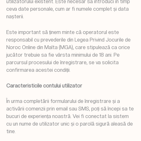
utilizatorului existent. Este necesar să introduci în timp
ceva date personale, cum ar fi numele complet și data
nașterii.
Este important să ținem minte că operatorul este
responsabil cu prevederile din Legea Privind Jocurile de
Noroc Online din Malta (MGA), care stipulează ca orice
jucător trebuie sa fie vârsta minimului de 18 ani. Pe
parcursul procesului de înregistrare, se va solicita
confirmarea acestei condiții.
Caracteristicile contului utilizator
În urma completării formularului de înregistrare și a
activării comenzii prin email sau SMS, poți să începi sa te
bucuri de experiența noastră. Vei fi conectat la sistem
cu un nume de utilizator unic și o parolă sigură aleasă de
tine.