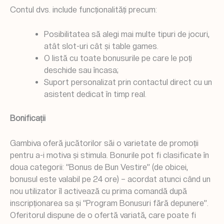
Contul dvs. include funcționalități precum:
Posibilitatea să alegi mai multe tipuri de jocuri,
atât slot-uri cât și table games.
O listă cu toate bonusurile pe care le poți
deschide sau încasa;
Suport personalizat prin contactul direct cu un
asistent dedicat în timp real.
Bonificații
Gambiva oferă jucătorilor săi o varietate de promoții
pentru a-i motiva și stimula. Bonurile pot fi clasificate în
doua categorii: “Bonus de Bun Vestire” (de obicei,
bonusul este valabil pe 24 ore) – acordat atunci când un
nou utilizator îl activează cu prima comandă după
inscripționarea sa și “Program Bonusuri fără depunere”.
Oferitorul dispune de o ofertă variată, care poate fi