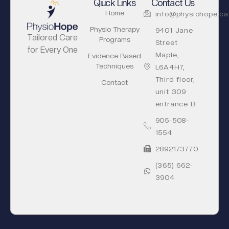
Qiuck Links
Contact Us
Home
info@physiohope.ca
Physio Therapy
9401 Jane
Tailored Care
Programs
Street
for Every One
Maple,
Evidence Based
Techniques
L6A4H7,
Third floor,
Contact
unit 309
entrance B
905-508-
1554
2892173770
(365) 662-
3904